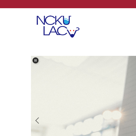
跳
到
主
要
內
容
區