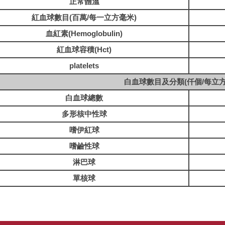
正常體溫
紅血球數目(百萬/每一立方毫米)
血紅素(Hemoglobulin)
紅血球容積(Hct)
platelets
白血球數目及分類(仟個/每立方
白血球總數
多形核中性球
嗜伊紅球
嗜鹼性球
淋巴球
單核球