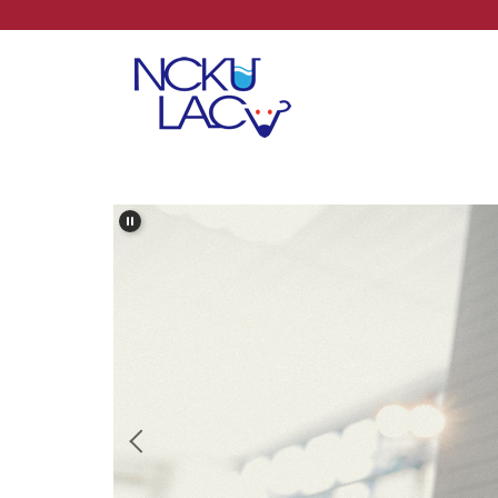
跳
到
主
要
內
容
區