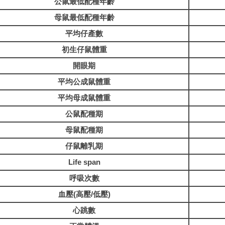
公鼠最低配種年齡
母鼠最低配種年齡
平均仔產數
初生仔鼠體重
開眼期
平均公成鼠體重
平均母成鼠體重
公鼠配種期
母鼠配種期
仔鼠離乳期
Life span
呼吸次數
血壓(高壓/低壓)
心跳數