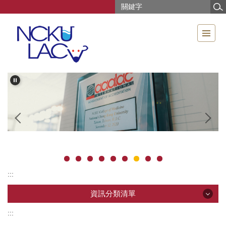
跳
到
主
要
內
容
區
:::
資訊分類清單
:::
資訊分類清單