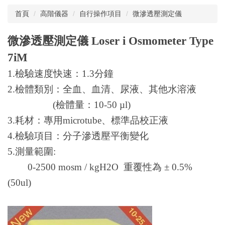
首頁
高階儀器
自行操作項目
微滲透壓測定儀
中心簡介
微滲透壓
測定儀 Loser i Osmometer Type
年報
7iM
公佈欄
1.檢驗速度快速：1.3分鐘
課程資訊
2.檢體類別：全血、血清、尿液、其他水溶液
(檢體量：10-50 µl)
表單下載
3.耗材：專用microtube、標準品校正液
動物相關資料
4.檢驗項目：分子滲透壓平衡變化
5.測量範圍:
斑馬魚核心實驗室
0-2500 mosm / kgH2O 重覆性為 ± 0.5%
院內動物價格表及代養費
(50ul)
技術服務項目及收費標準
校外人員教育訓練技術服務