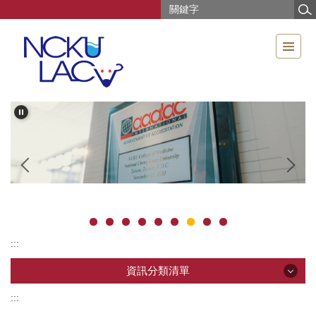
跳
到
主
要
內
容
區
:::
資訊分類清單
:::
資訊分類清單