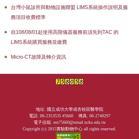
台灣小鼠診所與動物設施聯盟 LIMS系統操作說明及服
台灣小鼠診所與動物設施聯盟
務項目收費標準
高階儀器
自108/08/01起使用高階儀器服務前須先到TAC 的
『論文致謝』格式
LIMS系統購買服務並繳費
相關網站
Micro-CT故障及轉介資訊
活動照片
常見問題Q&A
:::
地址: 國立成功大學成杏校區醫學院
電話: 06-2353535 #5660 傳真: 06-2749297
電子信箱: em75660@email.ncku.edu.tw
Copyright (c) 2015實驗動物中心 all rights reserved.