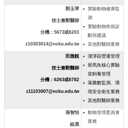
郭玉琴
實驗動物健康監
測
技士兼獸醫師
實驗動物疾病診
分機：5673或6203
斷與建議
z10303014@ncku.edu.tw
其他獸醫師業務
田雅靚
潔淨區
營運
管理
斑馬魚核心實驗
技士兼獸醫師
室飼養管理
分機：6263或6782
落菌數監測、環
z11103007@ncku.edu.tw
境安全衛生業務
其他獸醫師業務
張智怡
動物管理委員會
業務
組員