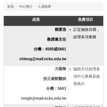
首頁
中心簡介
人員執掌
中心簡介
成員
負責項目
年報
鄧景浩
訂定施政目標，
公佈欄
綜理各項業務
教授兼主任
課程資訊
分機：
4595
或5661
表單下載
chteng@mail.ncku.edu.tw
動物相關資料
方榮華
協助主任綜理各
斑馬魚核心實驗室
項中心業務及政
技正兼獸醫師
策執行
院內動物價格表及代養費
分機：5663
技術服務項目及收費標準
rongh@mail.ncku.edu.tw
校外人員教育訓練技術服務