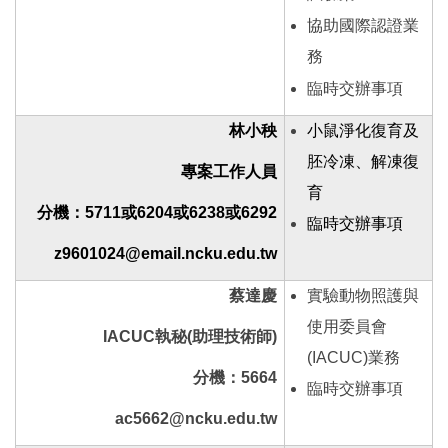
協助國際認證業
務
臨時交辦事項
林小秧
小鼠淨化復育及
胚冷凍、解凍復
專案工作人員
育
分機：5711或6204或6238或6292
臨時交辦事項
z9601024@email.ncku.edu.tw
蔡達慶
實驗動物照護與
使用委員會
IACUC
執秘(助理技術師)
(IACUC)業務
分機：5664
臨時交辦事項
ac5662@ncku.edu.tw