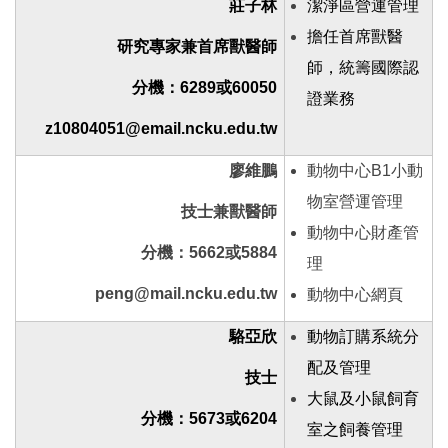
莊子林
潔淨區
營運
管理
擔任首席獸醫
台灣小鼠診所與動物設施聯盟
研究專家兼首席獸醫師
師，統籌國際認
高階儀器
分機：6289
或60050
證業務
z10804051@email.ncku.edu.tw
『論文致謝』格式
廖維鵬
動物中心B1小動
相關網站
物室營運管理
技士兼獸醫師
活動照片
動物中心財產管
分機：5662或5884
理
常見問題Q&A
peng@mail.ncku.edu.tw
動物中心網頁
駱亞欣
動物訂購系統分
配及管理
技士
大鼠及小鼠飼育
分機：5673或6204
室之飼養管理