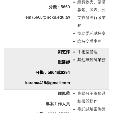
經費收支、請購
分機：5660
報銷、製表、公
em75660@ncku.edu.tw
文收發等行政業
務
協助委託試驗案
臨時交辦事項
劉芝婷
手術室管理
其他獸醫師業務
獸醫師
分機：5664或6294
karama419@gmail.com
鍾佩蓉
高階分子影像系
統儀器操作
專案工作人員
委託試驗案聯繫