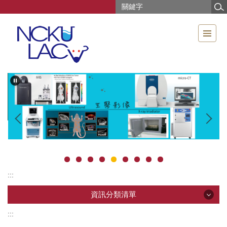
跳
到
主
要
內
容
區
:::
資訊分類清單
:::
資訊分類清單