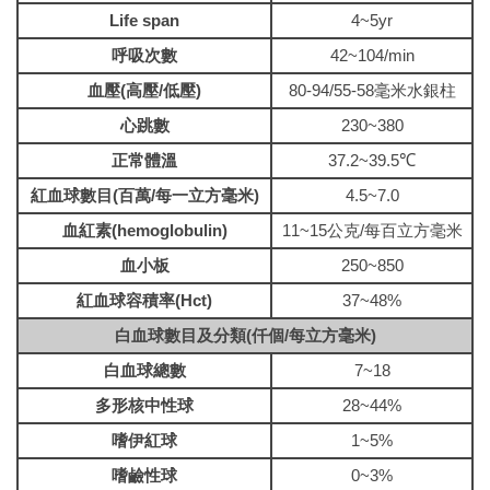
Life span
4~5yr
台灣小鼠診所與動物設施聯盟
呼吸次數
42~104/min
血壓(高壓/低壓)
80-94/55-58毫米水銀柱
高階儀器
心跳數
230~380
『論文致謝』格式
正常體溫
37.2~39.5℃
相關網站
紅血球數目(百萬/每一立方毫米)
4.5~7.0
血紅素(hemoglobulin)
11~15公克/每百立方毫米
活動照片
血小板
250~850
常見問題Q&A
紅血球容積率(Hct)
37~48%
白血球數目及分類(仟個/每立方毫米)
白血球總數
7~18
多形核中性球
28~44%
嗜伊紅球
1~5%
嗜鹼性球
0~3%