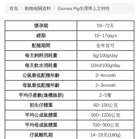
首頁
動物相關資料
Giunea Pig生理學上之特性
中心簡介
懷孕期
59~72天
年報
經期
15~17days
公佈欄
配種期間
全年皆可
課程資訊
每天飼料消耗量
6g/100g/day
每天飲水消耗量
10ml/100g/day
表單下載
公鼠最低配種年齡
3~4month
動物相關資料
母鼠最低配種年齡
2~3month
平均仔產數(逢機族群)
2~5隻
斑馬魚核心實驗室
初生仔體重
60~100公克
院內動物價格表及代養費
平均公成鼠體重
900~1200公克
技術服務項目及收費標準
平均母成鼠體重
700~900公克
仔鼠離乳期
14~28天(180g)
校外人員教育訓練技術服務