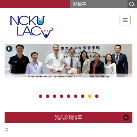
跳
到
主
要
內
容
區
:::
資訊分類清單
:::
資訊分類清單