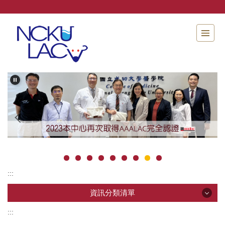
跳
到
主
要
內
容
區
:::
資訊分類清單
:::
資訊分類清單