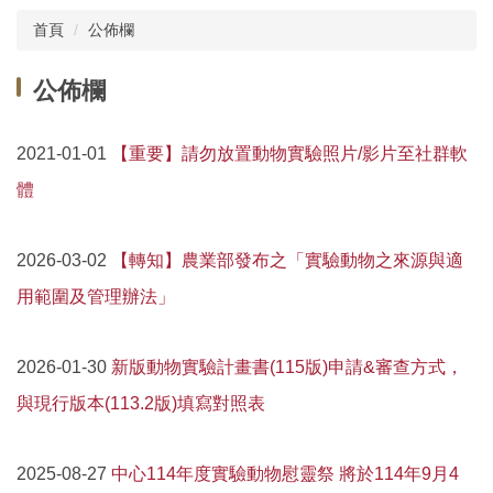
首頁
公佈欄
中心簡介
公佈欄
年報
公佈欄
【重要】請勿放置動物實驗照片/影片至社群軟
2021-01-01
體
課程資訊
表單下載
【轉知】農業部發布之「實驗動物之來源與適
2026-03-02
動物相關資料
用範圍及管理辦法」
斑馬魚核心實驗室
新版動物實驗計畫書(115版)申請&審查方式，
2026-01-30
院內動物價格表及代養費
與現行版本(113.2版)填寫對照表
技術服務項目及收費標準
中心114年度實驗動物慰靈祭 將於114年9月4
2025-08-27
校外人員教育訓練技術服務