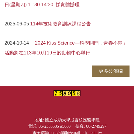
日(星期四) 11:30-14:30, 採實體辦理
台灣小鼠診所與動物設施聯盟
114年技術教育訓練課程公告
2025-06-05
高階儀器
『論文致謝』格式
「2024 Kiss Science—科學開門，青春不悶」
2024-10-14
活動將在113年10月19日於動物中心舉行
相關網站
活動照片
更多公佈欄
常見問題Q&A
:::
地址: 國立成功大學成杏校區醫學院
電話: 06-2353535 #5660 傳真: 06-2749297
電子信箱: em75660@email.ncku.edu.tw