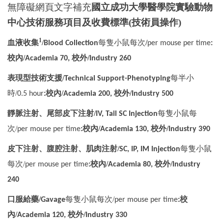
無障礙網頁文字補充
國立成功大學醫學院實驗動物
台灣小鼠診所與動物設施聯盟
中心
技術
服務項目及收費標準
(
技術員操作
)
1
高階儀器
血液收集
/
每隻小鼠每次
/
Blood Collection
per mouse per time
:
校內/
校外/
Academia
70,
Industry
260
『論文致謝』格式
表現型技術支援/
每半小
Technical Support-Phenotyping
相關網站
時/
校內/
校外/
0.5 hour
:
Academia
200,
Industry
500
活動照片
靜脈注射、尾部皮下注射/
每隻小鼠每
IV, Tail SC Injection
次
/
校內/
校外/
per mouse per time
:
Academia
130,
Industry
390
常見問題Q&A
皮下注射、腹腔注射、肌肉注射/
每隻小鼠
SC, IP, IM Injection
每次
/
校內/
校外/
per mouse per time
:
Academia
80,
Industry
240
口服給藥/
每隻小鼠每次
/
校
Gavage
per mouse per time
:
內/
校外/
Academia
120,
Industry
330