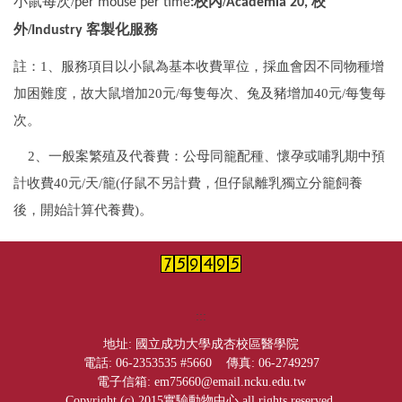
小鼠每次
/
校內/
校
per mouse per time
:
Academia
20,
外/
客製化服務
Industry
註：1、服務項目以小鼠為基本收費單位，採血會因不同物種增
加困難度，故大鼠增加20元/每隻每次、兔及豬增加40元/每隻每
次。
2
、一般案繁殖及代養費：公母同籠配種、懷孕或哺乳期中預
計收費40元/天/籠(仔鼠不另計費，但仔鼠離乳獨立分籠飼養
後，開始計算代養費)。
:::
地址: 國立成功大學成杏校區醫學院
電話: 06-2353535 #5660 傳真: 06-2749297
電子信箱: em75660@email.ncku.edu.tw
Copyright (c) 2015實驗動物中心 all rights reserved.