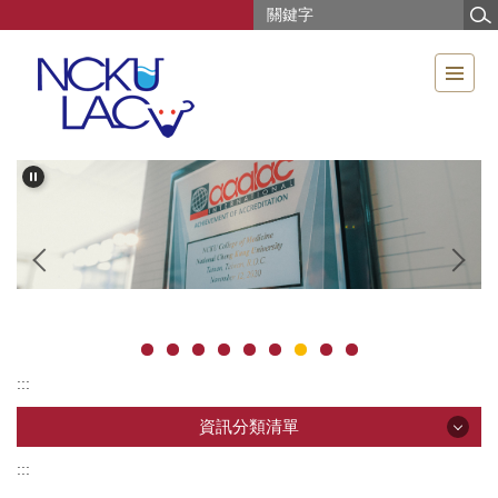
跳
到
主
要
內
容
區
:::
資訊分類清單
:::
資訊分類清單