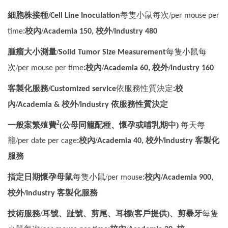
細胞株接種/
每隻小鼠每次
/
Cell Line Inoculation
per mouse per
校內/
校外/
time
:
Academia
150,
Industry
480
腫瘤大小測量/
每隻小鼠每
Solid Tumor Size Measurement
次
/
校內/
校外/
per mouse per time
:
Academia
60,
Industry
160
客製化服務/
依服務性質決定
校
Customized service
:
內/
校外/
依服務性質決定
Academia &
Industry
2
一般案繁殖費
(公母同籠配種、懷孕或哺乳期中)
每天每
籠
/
校內/
校外/
客製化
per date per cage
:
Academia
40,
Industry
服務
指定日期懷孕母鼠
每隻小鼠
/
校內/
per mouse
:
Academia
900,
校外/
客製化服務
Industry
技術服務/耳號、趾號、剪尾、耳標(客戶提供)、剪暴牙
每隻