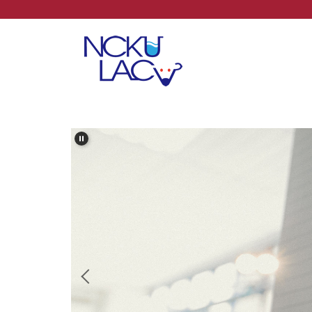
跳
到
主
要
內
容
區