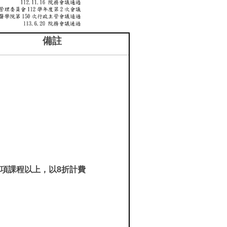
備註
2項課程以上，以8折計費