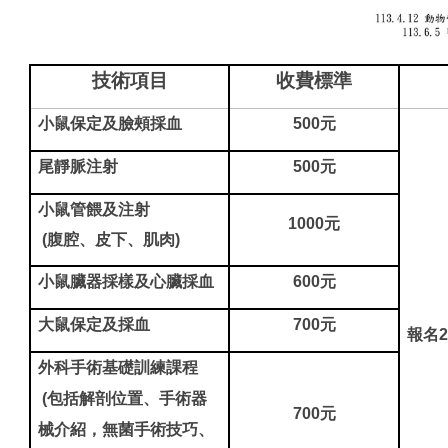
技術項目
收費標準
小鼠保定及臉頰採血
500
元
尾靜脈注射
500
元
小鼠管餵及注射
1000
元
(
腹腔、皮下、肌肉)
小鼠臟器採樣及心臟採血
600
元
大鼠保定及採血
700
元
報名
外科手術基礎訓練課程
(
包括解剖位置、手術器
700
元
械介紹，無菌手術技巧、