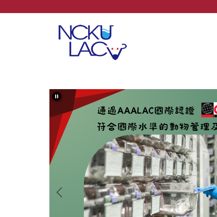
跳
到
主
要
內
容
區