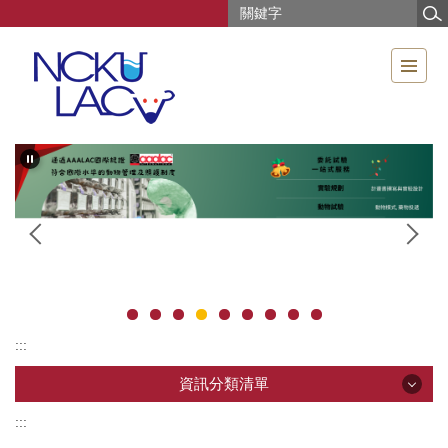
跳
到
主
要
內
容
區
:::
資訊分類清單
:::
資訊分類清單