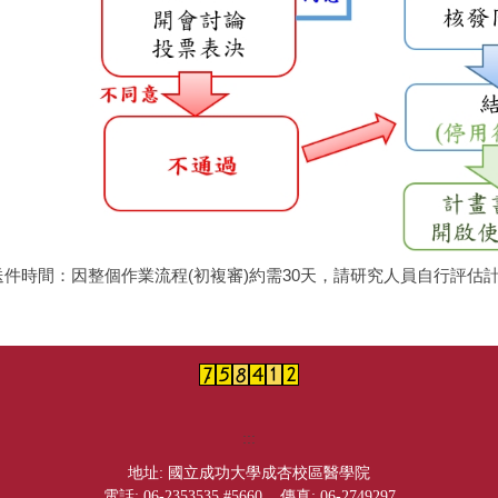
送件時間：因整個作業流程(初複審)約需30天，請研究人員自行評估
:::
地址: 國立成功大學成杏校區醫學院
電話: 06-2353535 #5660 傳真: 06-2749297