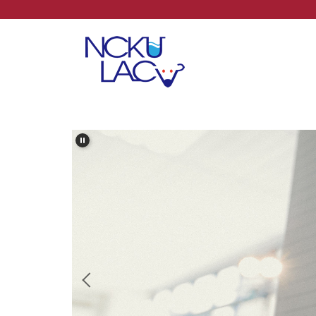
跳
到
主
要
內
容
區