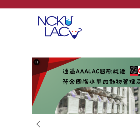
跳
到
主
要
內
容
區