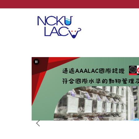
跳
到
主
要
內
容
區