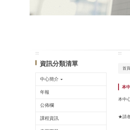
:::
:::
資訊分類清單
首
中心簡介
本中
年報
本中心
公佈欄
★請
課程資訊