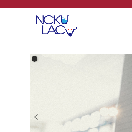
跳
到
主
要
內
容
區